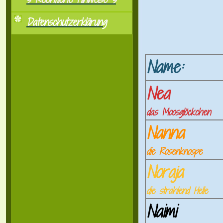
Datenschutzerklärung
Name:
Nea
d
as Moosglöckchen
Nanna
die Rosenknospe
Noraja
die strahlend Helle
Naimi