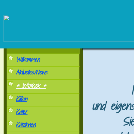
Willkommen
Aktuelles/News
* Infothek *
Kitten
und eigen
Kater
Si
Kätzinnen