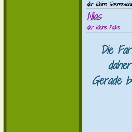
der kleine Sonnensche
Nias
der kleine Falke
Die Far
daher
Gerade be