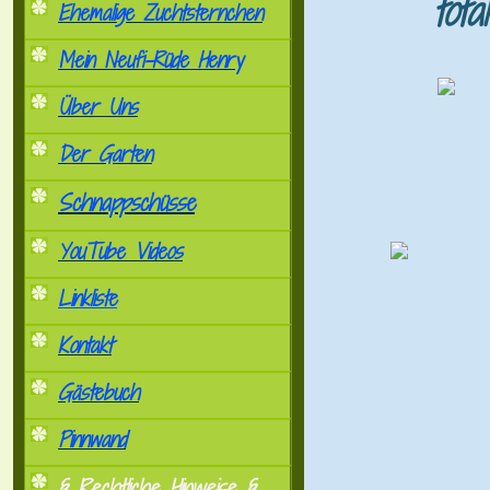
tot
Ehemalige Zuchtsternchen
Mein Neufi-Rüde Henry
Über Uns
Der Garten
Schnappschüsse
YouTube Videos
Linkliste
Kontakt
Gästebuch
Pinnwand
§ Rechtliche Hinweise §