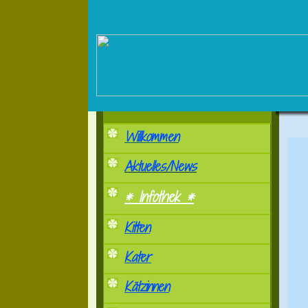
Willkommen
Aktuelles/News
* Infothek *
Kitten
Kater
Kätzinnen