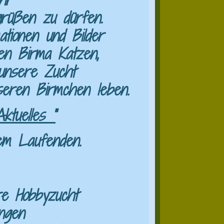
rüßen zu dürfen.
ationen und Bilder
en Birma Katzen,
 unsere Zucht
eren Birmchen leben.
ktuelles "
em Laufenden.
äre Hobbyzucht
ngen