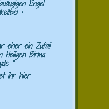
auäugigen Engel
eitbei :
r eher ein Zufall
 Heiligen Birma
de "
et ihr hier