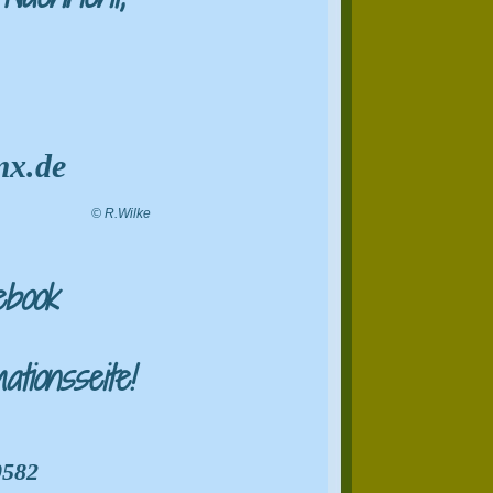
x.de
© R.Wilke
cebook
tionsseite!
0582