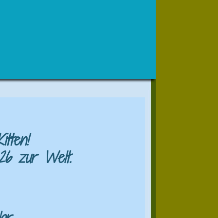
tten!
26 zur Welt.
ehr