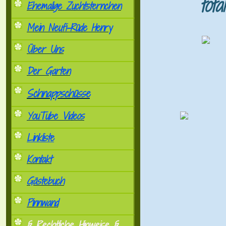
tot
Ehemalige Zuchtsternchen
Mein Neufi-Rüde Henry
Über Uns
Der Garten
Schnappschüsse
YouTube Videos
Linkliste
Kontakt
Gästebuch
Pinnwand
§ Rechtliche Hinweise §