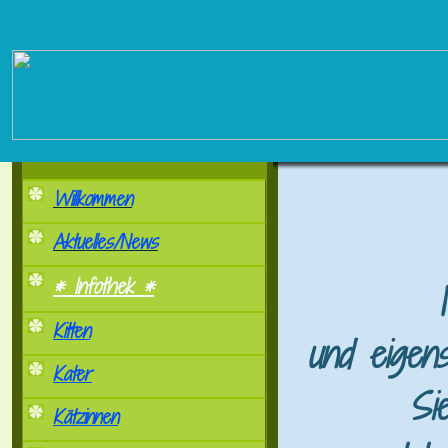
Willkommen
Aktuelles/News
* Infothek *
Kitten
und eigen
Kater
Si
Kätzinnen