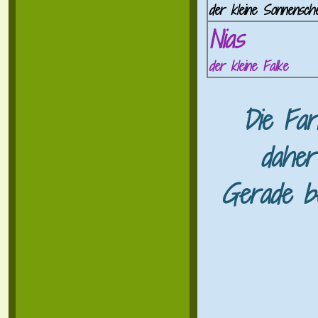
der kleine Sonnensche
Nias
der kleine Falke
Die Far
daher
Gerade be