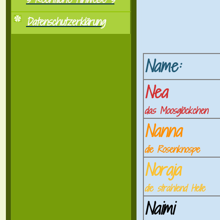
Datenschutzerklärung
Name:
Nea
d
as Moosglöckchen
Nanna
die Rosenknospe
Noraja
die strahlend Helle
Naimi