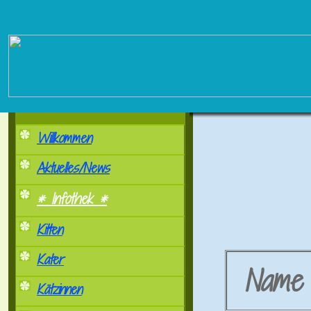
Willkommen
Aktuelles/News
* Infothek *
Kitten
Kater
Nam
Kätzinnen