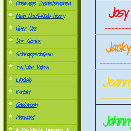
Ehemalige Zuchtsternchen
Josy
Mein Neufi-Rüde Henry
.............................................
Über Uns
Der Garten
Jack
Schnappschüsse
.....................................................
YouTube Videos
Jeann
Linkliste
Kontakt
.......................................................
Gästebuch
Johnn
Pinnwand
§ Rechtliche Hinweise §