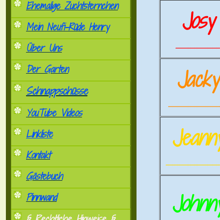
Ehemalige Zuchtsternchen
Josy
Mein Neufi-Rüde Henry
.............................................
Über Uns
Der Garten
Jack
Schnappschüsse
.....................................................
YouTube Videos
Jeann
Linkliste
Kontakt
.......................................................
Gästebuch
Johnn
Pinnwand
§ Rechtliche Hinweise §