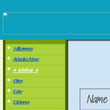
Willkommen
Aktuelles/News
* Infothek *
Kitten
Kater
Nam
Kätzinnen