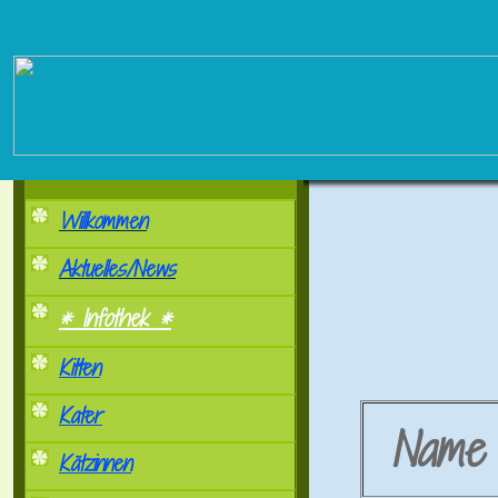
Willkommen
Aktuelles/News
* Infothek *
Kitten
Kater
Nam
Kätzinnen