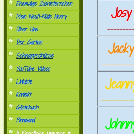
Ehemalige Zuchtsternchen
Josy
Mein Neufi-Rüde Henry
.............................................
Über Uns
Der Garten
Jack
Schnappschüsse
.....................................................
YouTube Videos
Jeann
Linkliste
Kontakt
.......................................................
Gästebuch
Johnn
Pinnwand
§ Rechtliche Hinweise §