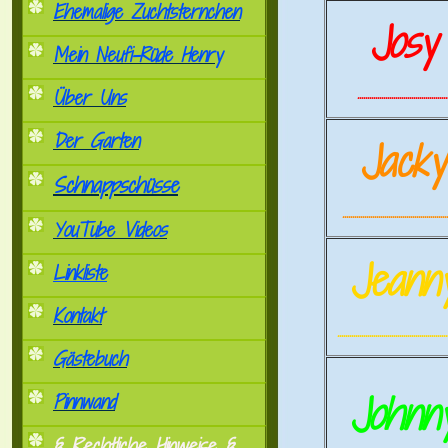
Ehemalige Zuchtsternchen
Josy
Mein Neufi-Rüde Henry
.............................................
Über Uns
Der Garten
Jack
Schnappschüsse
.....................................................
YouTube Videos
Jeann
Linkliste
Kontakt
.......................................................
Gästebuch
Johnn
Pinnwand
§ Rechtliche Hinweise §