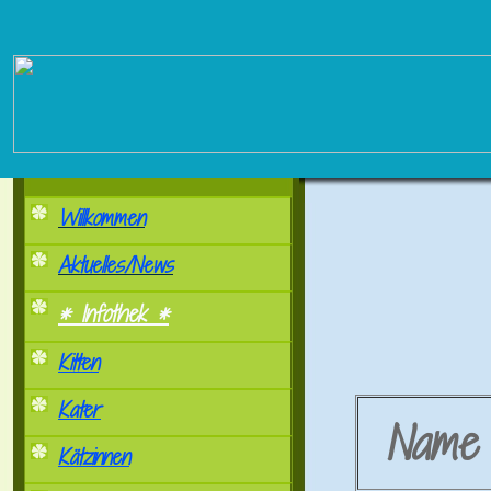
Willkommen
Aktuelles/News
* Infothek *
Kitten
Kater
Nam
Kätzinnen