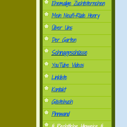
Ehemalige Zuchtsternchen
Mein Neufi-Rüde Henry
Über Uns
Der Garten
Schnappschüsse
YouTube Videos
Linkliste
Kontakt
Gästebuch
Pinnwand
§ Rechtliche Hinweise §