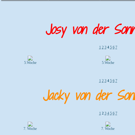
Josy von der Sonn
1
2
3
4
5
6
7
5.Woche
5.Woche
1
2
3
4
5
6
7
Jacky von der Son
1
2
3
4
5
6
7
7. Woche
7. Woche