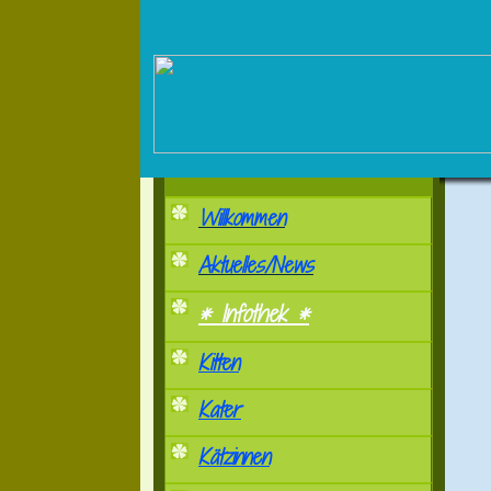
Willkommen
Aktuelles/News
* Infothek *
Kitten
Kater
Kätzinnen