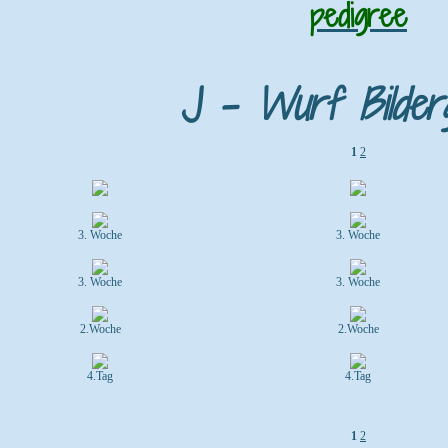
pedigree
J - Wurf Bilderg
1
2
3. Woche
3. Woche
3. Woche
3. Woche
2.Woche
2.Woche
4.Tag
4.Tag
1
2