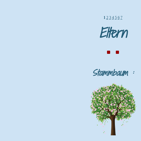
1
2
3
4
5
6
7
Eltern
Stammbaum :