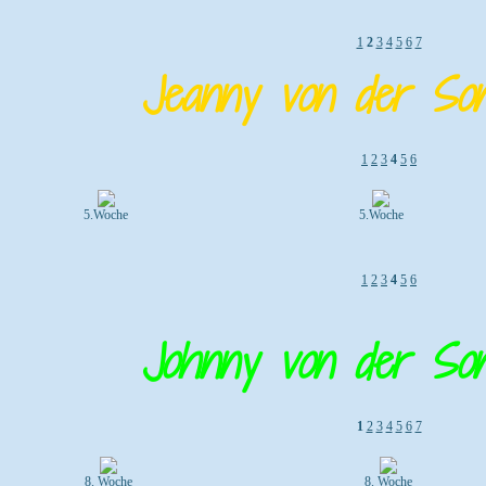
1
2
3
4
5
6
7
Jeanny von der Son
1
2
3
4
5
6
5.Woche
5.Woche
1
2
3
4
5
6
Johnny von der Son
1
2
3
4
5
6
7
8. Woche
8. Woche