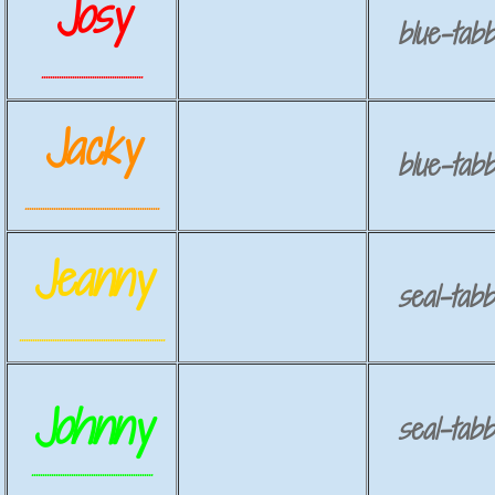
Josy
blue-tabb
..............................................
Jacky
blue-tabb
.............................................................
Jeanny
seal-tabb
..................................................................
Johnny
seal-tabb
.......................................................