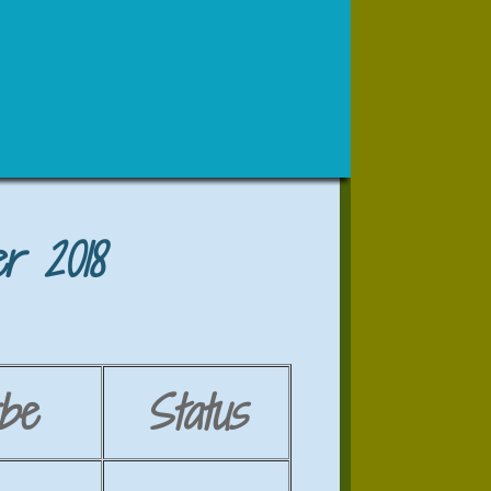
r 2018
be
Status