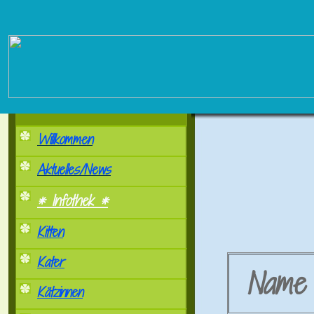
Willkommen
Aktuelles/News
* Infothek *
Kitten
Kater
Nam
Kätzinnen