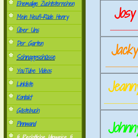
Ehemalige Zuchtsternchen
Josy
Mein Neufi-Rüde Henry
.............................................
Über Uns
Der Garten
Jack
Schnappschüsse
.....................................................
YouTube Videos
Jeann
Linkliste
Kontakt
.......................................................
Gästebuch
Johnn
Pinnwand
§ Rechtliche Hinweise §