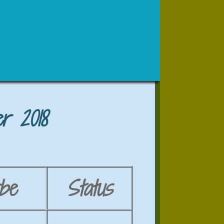
r 2018
be
Status