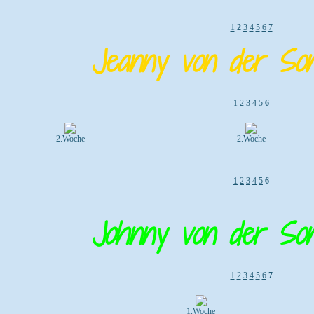
1
2
3
4
5
6
7
Jeanny von der Son
1
2
3
4
5
6
2.Woche
2.Woche
1
2
3
4
5
6
Johnny von der Son
1
2
3
4
5
6
7
1.Woche