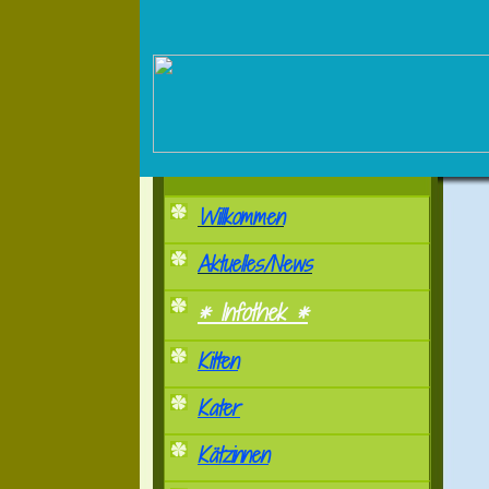
Willkommen
Aktuelles/News
* Infothek *
Kitten
Kater
Kätzinnen