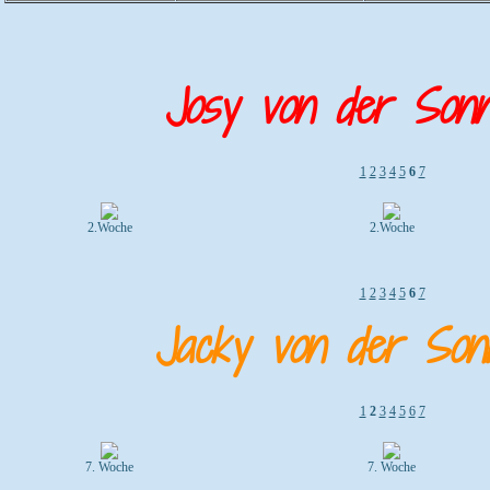
Josy von der Sonn
1
2
3
4
5
6
7
2.Woche
2.Woche
1
2
3
4
5
6
7
Jacky von der Son
1
2
3
4
5
6
7
7. Woche
7. Woche