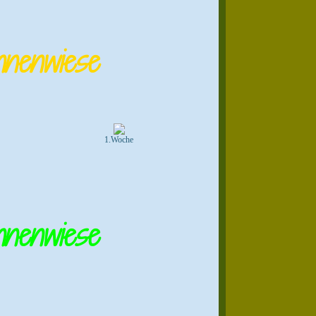
nenwiese
1.Woche
nenwiese