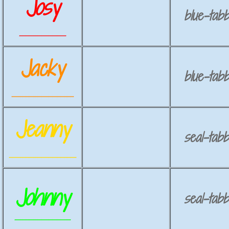
Josy
blue-tabb
..............................................
Jacky
blue-tabb
.............................................................
Jeanny
seal-tabb
..................................................................
Johnny
seal-tabb
.......................................................