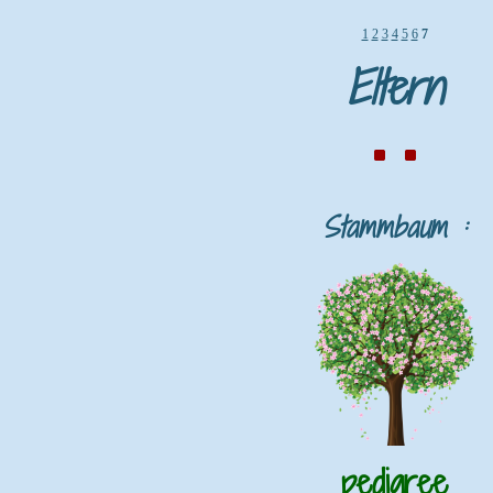
1
2
3
4
5
6
7
Eltern
Stammbaum :
pedigree