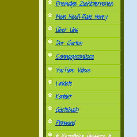
Ehemalige Zuchtsternchen
Mein Neufi-Rüde Henry
Über Uns
Der Garten
Schnappschüsse
YouTube Videos
Linkliste
Kontakt
Gästebuch
Pinnwand
§ Rechtliche Hinweise §