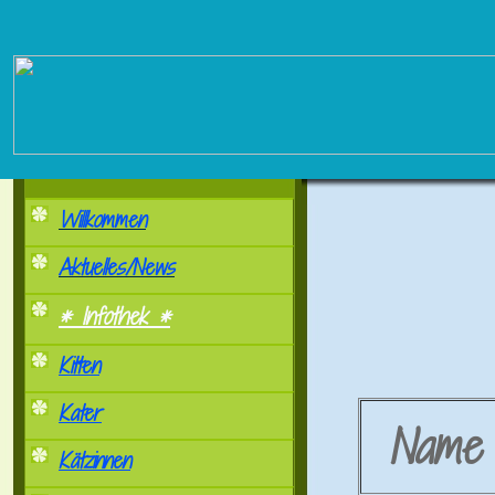
Willkommen
Aktuelles/News
* Infothek *
Kitten
Kater
Nam
Kätzinnen