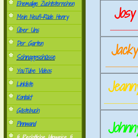
Ehemalige Zuchtsternchen
Josy
Mein Neufi-Rüde Henry
.............................................
Über Uns
Der Garten
Jack
Schnappschüsse
.....................................................
YouTube Videos
Jeann
Linkliste
Kontakt
.......................................................
Gästebuch
Johnn
Pinnwand
§ Rechtliche Hinweise §