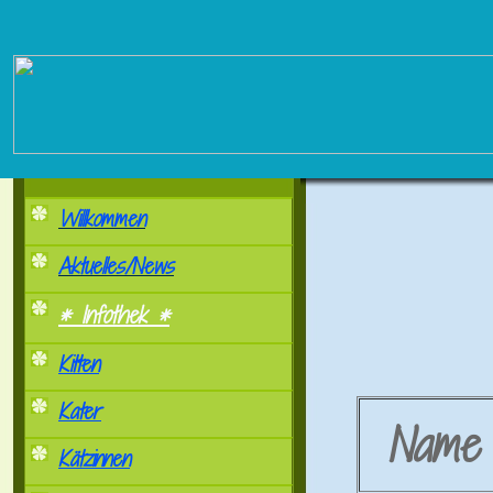
Willkommen
Aktuelles/News
* Infothek *
Kitten
Kater
Nam
Kätzinnen