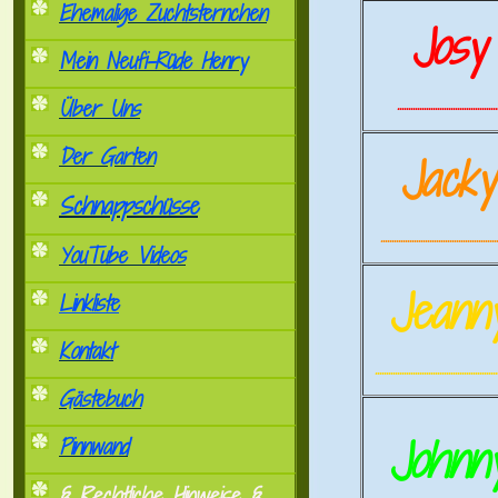
Ehemalige Zuchtsternchen
Josy
Mein Neufi-Rüde Henry
.............................................
Über Uns
Der Garten
Jack
Schnappschüsse
.....................................................
YouTube Videos
Jeann
Linkliste
Kontakt
.......................................................
Gästebuch
Johnn
Pinnwand
§ Rechtliche Hinweise §