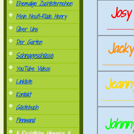
Ehemalige Zuchtsternchen
Josy
Mein Neufi-Rüde Henry
.............................................
Über Uns
Der Garten
Jack
Schnappschüsse
.....................................................
YouTube Videos
Jeann
Linkliste
Kontakt
.......................................................
Gästebuch
Johnn
Pinnwand
§ Rechtliche Hinweise §