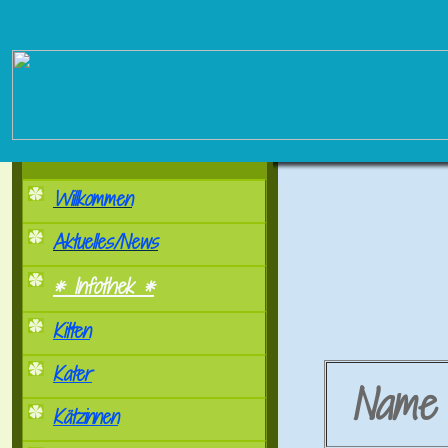
Willkommen
Aktuelles/News
* Infothek *
Kitten
Kater
Nam
Kätzinnen