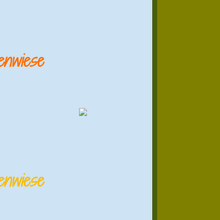
enwiese
enwiese
.