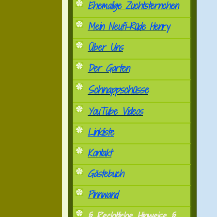
Ehemalige Zuchtsternchen
Mein Neufi-Rüde Henry
Über Uns
Der Garten
Schnappschüsse
YouTube Videos
Linkliste
Kontakt
Gästebuch
Pinnwand
§ Rechtliche Hinweise §