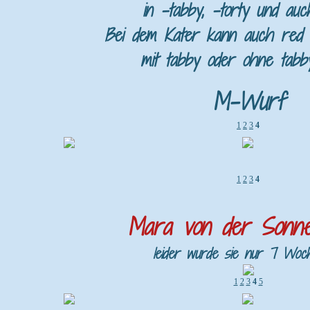
in -tabby, -torty und auc
Bei dem Kater kann auch red
mit tabby oder ohne tabby
M-Wurf
1
2
3
4
1
2
3
4
Mara von der Sonne
leider wurde sie nur 7 Woch
1
2
3
4
5