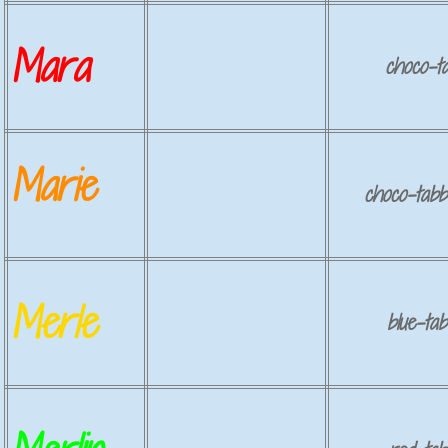
Mara
choco-t
Marie
choco-tabb
Merle
blue-tab