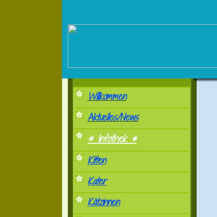
Willkommen
Aktuelles/News
* Infothek *
Kitten
Kater
Kätzinnen