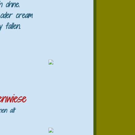
h ohne.
 oder cream
 fallen.
nwiese
en alt