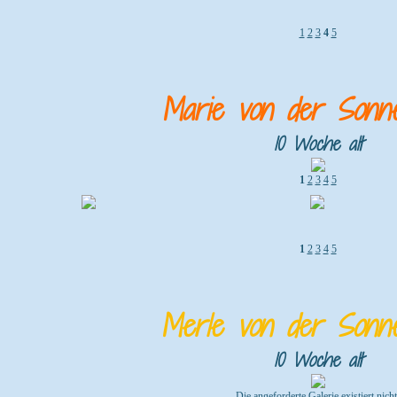
1
2
3
4
5
Marie von der Sonn
10 Woche alt
1
2
3
4
5
1
2
3
4
5
Merle von der Sonn
10 Woche alt
Die angeforderte Galerie existiert nicht