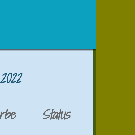
 2022
rbe
Status