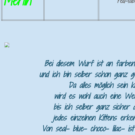
Merlin
red-tab
Bei diesem Wurf ist an farben 
und ich bin selber schon ganz ge
Da alles möglich sein 
wird es wohl auch eine Wei
bis ich selber ganz sicher
jedes einzelnen Kittens erke
Von seal- blue- choco- lilac- ist