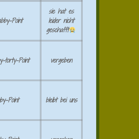
sie hat es
abby
-Point
leider nicht
geschafft
y-torty-Point
vergeben
by-Point
bleibt bei uns