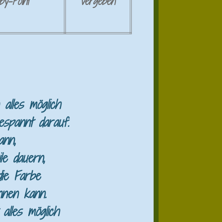
by-Point
vergeben
alles möglich
spannt darauf.
kann,
le dauern,
 die Farbe
nnen kann.
 alles möglich