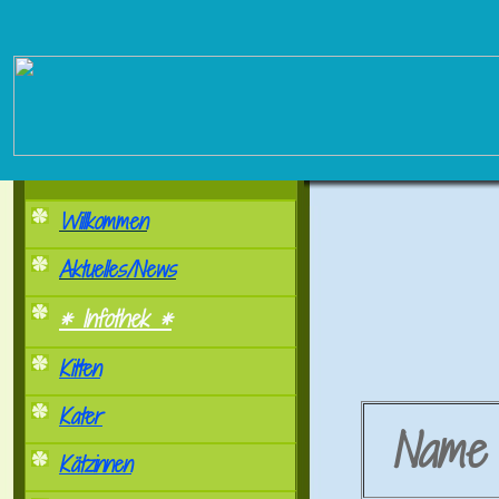
Willkommen
Aktuelles/News
* Infothek *
Kitten
Kater
Nam
Kätzinnen