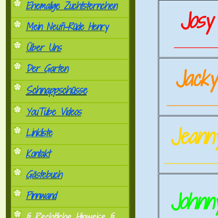
Ehemalige Zuchtsternchen
Josy
Mein Neufi-Rüde Henry
.............................................
Über Uns
Der Garten
Jack
Schnappschüsse
.....................................................
YouTube Videos
Jeann
Linkliste
Kontakt
.......................................................
Gästebuch
Johnn
Pinnwand
§ Rechtliche Hinweise §