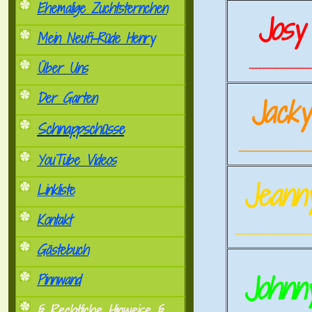
Ehemalige Zuchtsternchen
Josy
Mein Neufi-Rüde Henry
.............................................
Über Uns
Der Garten
Jack
Schnappschüsse
.....................................................
YouTube Videos
Jeann
Linkliste
Kontakt
.......................................................
Gästebuch
Johnn
Pinnwand
§ Rechtliche Hinweise §