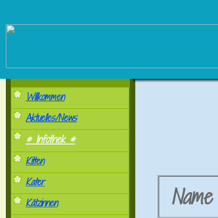
Willkommen
Aktuelles/News
* Infothek *
Kitten
Kater
Nam
Kätzinnen