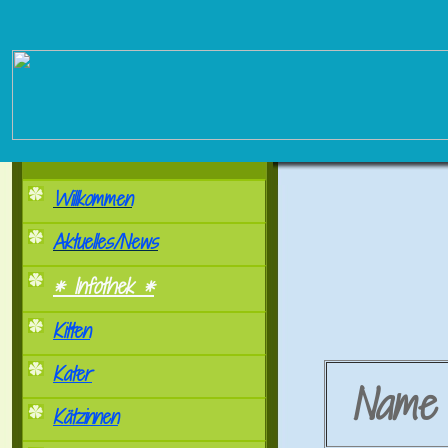
Willkommen
Aktuelles/News
* Infothek *
Kitten
Kater
Nam
Kätzinnen