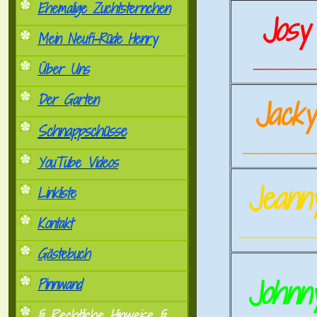
Ehemalige Zuchtsternchen
Josy
Mein Neufi-Rüde Henry
.............................................
Über Uns
Der Garten
Jack
Schnappschüsse
.....................................................
YouTube Videos
Jeann
Linkliste
Kontakt
.......................................................
Gästebuch
Johnn
Pinnwand
§ Rechtliche Hinweise §