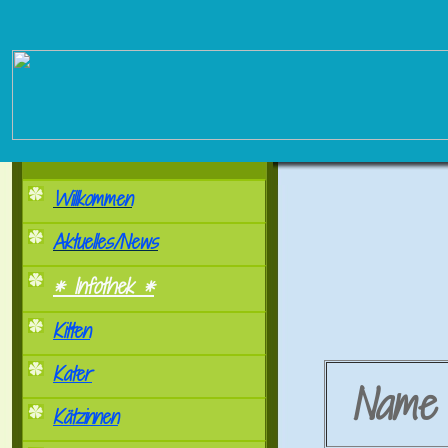
Willkommen
Aktuelles/News
* Infothek *
Kitten
Kater
Nam
Kätzinnen