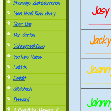
Ehemalige Zuchtsternchen
Josy
Mein Neufi-Rüde Henry
.............................................
Über Uns
Der Garten
Jack
Schnappschüsse
.....................................................
YouTube Videos
Jeann
Linkliste
Kontakt
.......................................................
Gästebuch
Johnn
Pinnwand
§ Rechtliche Hinweise §