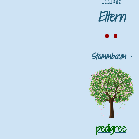
1
2
3
4
5
6
7
Eltern
Stammbaum :
pedigree