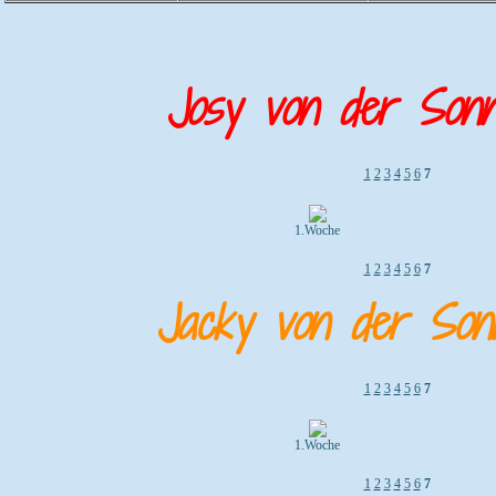
Josy von der Sonn
1
2
3
4
5
6
7
1.Woche
1
2
3
4
5
6
7
Jacky von der Son
1
2
3
4
5
6
7
1.Woche
1
2
3
4
5
6
7