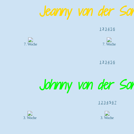
Jeanny von der Son
1
2
3
4
5
6
7. Woche
7. Woche
1
2
3
4
5
6
Johnny von der Son
1
2
3
4
5
6
7
3. Woche
3. Woche