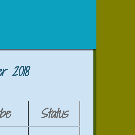
r 2018
be
Status