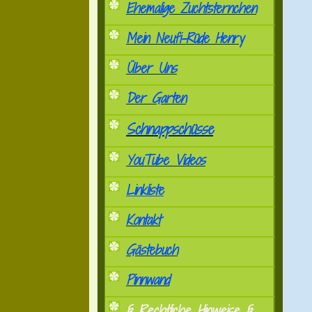
Ehemalige Zuchtsternchen
Mein Neufi-Rüde Henry
Über Uns
Der Garten
Schnappschüsse
YouTube Videos
Linkliste
Kontakt
Gästebuch
Pinnwand
§ Rechtliche Hinweise §