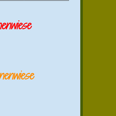
enwiese
nenwiese