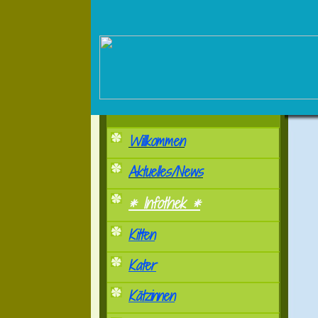
Willkommen
Aktuelles/News
* Infothek *
Kitten
Kater
Kätzinnen