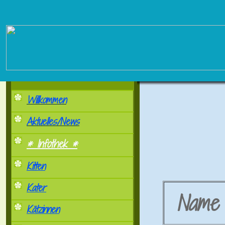
Willkommen
Aktuelles/News
* Infothek *
Kitten
Kater
Nam
Kätzinnen