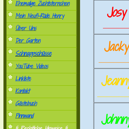
Ehemalige Zuchtsternchen
Josy
Mein Neufi-Rüde Henry
.............................................
Über Uns
Der Garten
Jack
Schnappschüsse
.....................................................
YouTube Videos
Jeann
Linkliste
Kontakt
.......................................................
Gästebuch
Johnn
Pinnwand
§ Rechtliche Hinweise §