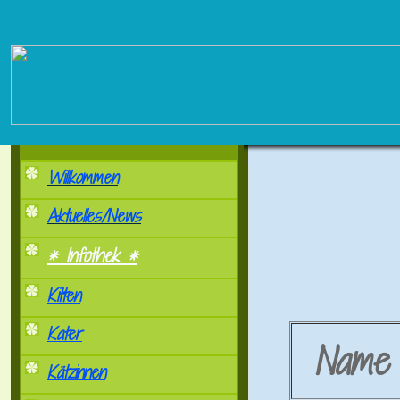
Willkommen
Aktuelles/News
* Infothek *
Kitten
Kater
Nam
Kätzinnen