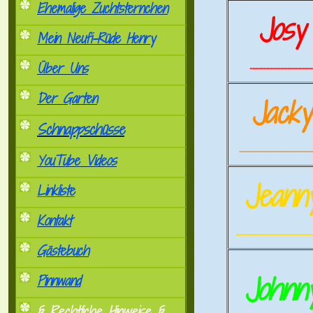
Ehemalige Zuchtsternchen
Josy
Mein Neufi-Rüde Henry
.............................................
Über Uns
Der Garten
Jack
Schnappschüsse
.....................................................
YouTube Videos
Jeann
Linkliste
Kontakt
.......................................................
Gästebuch
Johnn
Pinnwand
§ Rechtliche Hinweise §