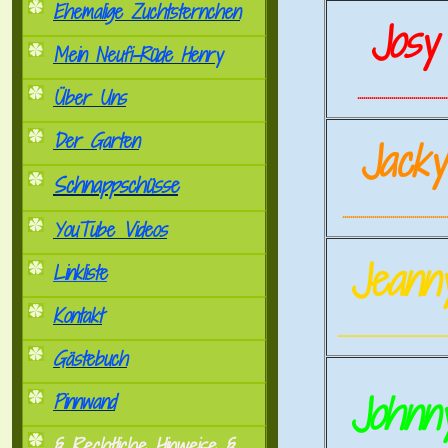
Ehemalige Zuchtsternchen
Josy
Mein Neufi-Rüde Henry
.............................................
Über Uns
Der Garten
Jack
Schnappschüsse
.....................................................
YouTube Videos
Jeann
Linkliste
Kontakt
.......................................................
Gästebuch
Johnn
Pinnwand
§ Rechtliche Hinweise §