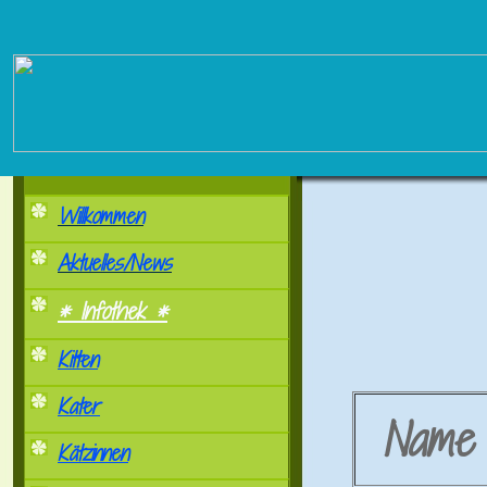
Willkommen
Aktuelles/News
* Infothek *
Kitten
Kater
Nam
Kätzinnen